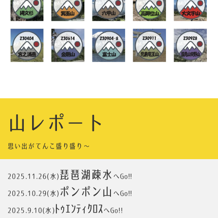
山レポート
思い出がてんこ盛り盛り〜
琵琶湖疎水
2025.11.26(水)
へGo!!
ポンポン山
2025.10.29(水)
へGo!!
ﾄｩｴﾝﾃｨｸﾛｽ
2025.9.10(水)
へGo!!