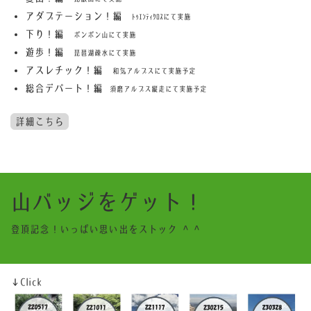
アダプテーション！編
ﾄｩｴﾝﾃｨｸﾛｽ
にて実施
下り！編
ポンポン山にて実施
遊歩！編
琵琶湖疎水にて実施
アスレチック！編
和気アルプスにて実施予定
総合デパート！編
須磨アルプス縦走にて実施予定
詳細こちら
山バッジをゲット！
登頂記念！いっぱい思い出をストック ^ ^
↓Click