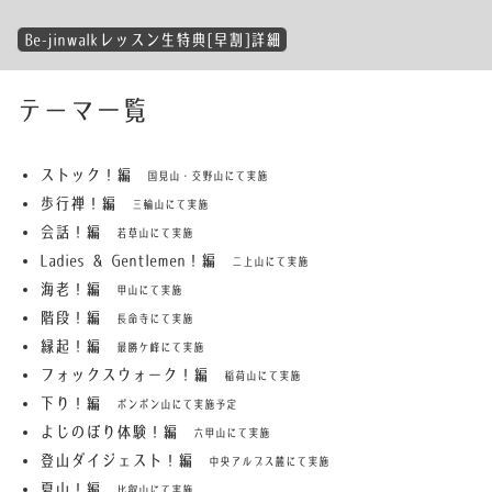
Be-jinwalkレッスン生特典[早割]詳細
テーマ一覧
ストック！編
国見山・交野山にて実施
歩行禅！編
三輪山にて実施
会話！編
若草山にて実施
Ladies & Gentlemen！編
二上山にて実施
海老！編
甲山にて実施
階段！編
長命寺にて実施
縁起！編
最勝ケ峰にて実施
フォックスウォーク！編
稲荷山にて実施
下り！編
ポンポン山にて実施予定
よじのぼり体験！編
六甲山にて実施
登山ダイジェスト！編
中央アルプス麓にて実施
夏山！編
比叡山にて実施