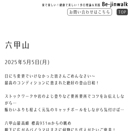
Be-jinwalk
楽で楽しい！健康で美しい！歩行理論＆実践
お問い合わせはこちら
TOP
六甲山
2025年5月5日(月)
日にち変更でいけなかった皆さんごめんなさい〜
最高のコンディションに恵まれた
絶好の登山日和！
ストックワークや岩のよじ登りなど要所要所でコツをお伝えしな
がら⋯
賑わいぶりも程よく元気のキャッチボールをしながら気付けば⋯
六甲山最高峰 標高931mからの眺め
眼下に広がるパノラマはまさに何物にも代えがたいご褒美！