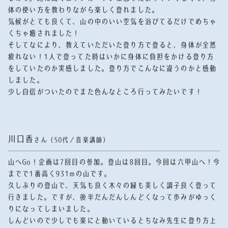
体の使い方を教わりながら楽しく登れました。
気候がとても良くて、山の中のいい空気を浴びてるだけでめちゃ
くちゃ癒されました！
そしてなにより、教えていただいた登り方で登ると、身体が全然
疲れない！1人で登ってた時はいかに身体に負担をかける登り方
をしていたのか実感しました。登り方でこんなに違うのかと感動
しました。
少し自信がついたのでまた色んなところ行ってみたいです！
川口香
さん（50代／音楽講師）
山へGo！企画は7回目の参加。登山は8回目。
今回は六甲山へ！今
までで1番高く931mの山です。
久しぶりの登山で、天気も良く木々の緑も美しく調子良く登って
行きました。ですが、後半だんだんしんどくなって歩みがゆっく
りになってしまいました。
しんどいので少しでも楽にと動いているとちなみ先生に登り方上