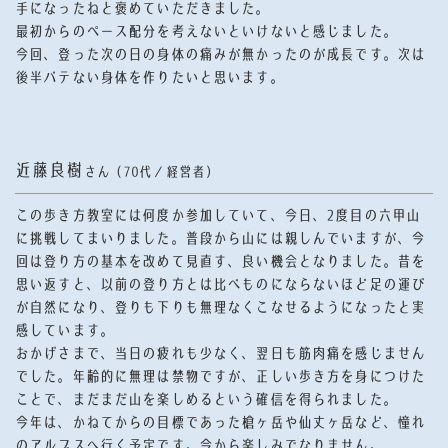
手になったねと褒めていただきました。
最初からのペース配分を考えないといけないと感じました。
今回、登った次の日の身体の痛みが無かったのが成長です。
次は
後半バテない身体を作りたいと思います。
近藤良樹
さん（70代／経営者）
この歩き方教室には何度か参加していて、今日、2度目の六甲山
に挑戦してまいりました。普段から山には親しんでいますが、今
回は登り方の基本を改めて見直す、良い機会となりました。昔を
思い返すと、以前の登り方とは比べものにならないほど足の運び
が自然になり、登りも下りも無理なくこなせるようになったと実
感しています。
おかげさまで、当日の疲れも少なく、翌日も筋肉痛を感じません
でした。年齢的に無理は禁物ですが、正しい歩き方を身につけた
ことで、まだまだ山を楽しめるという確信を得られました。
今年は、かねてからの目標であった槍ヶ岳や仙丈ヶ岳など、憧れ
のアルプスへ行く予定です。今から楽しみでなりません。