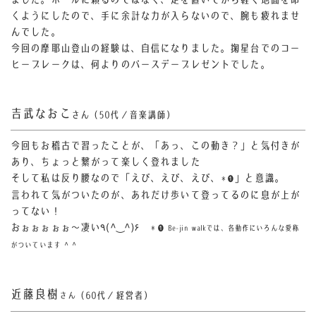
くようにしたので、手に余計な力が入らないので、腕も疲れませ
んでした。
今回の摩耶山登山の経験は、自信になりました。掬星台でのコー
ヒーブレークは、何よりのバースデープレゼントでした。
吉武なおこ
さん（50代／音楽講師）
今回もお稽古で習ったことが、「あっ、この動き？」と気付きが
あり、ちょっと繋がって楽しく登れました
そして私は反り腰なので「えび、えび、えび、
」と意識。
＊❶
言われて気がついたのが、あれだけ歩いて登ってるのに息が上が
ってない！
おぉぉぉぉぉ〜凄い٩(^‿^)۶
＊❶ Be-jin walkでは、各動作にいろんな愛称
がついています ^ ^
近藤良樹
（60代／経営者）
さん