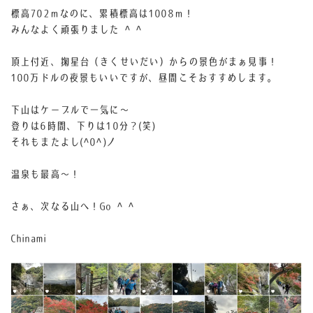
標高702ｍなのに、累積標高は1008ｍ！
みんなよく頑張りました ^ ^
頂上付近、掬星台（きくせいだい）からの景色がまぁ見事！
100万ドルの夜景もいいですが、昼間こそおすすめします。
下山はケーブルで一気に〜
登りは6時間、下りは10分？(笑)
それもまたよし(^0^)ノ
温泉も最高〜！
さぁ、次なる山へ！Go ^ ^
Chinami