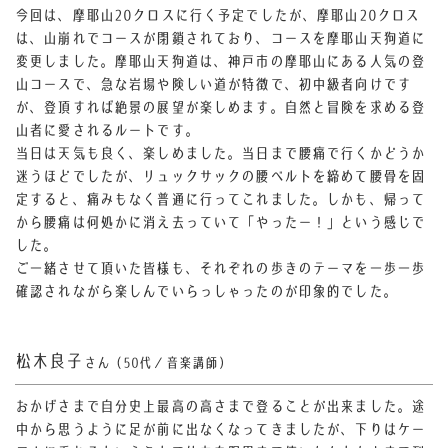
今回は、摩耶山20クロスに行く予定でしたが、摩耶山20クロス
は、山崩れでコースが閉鎖されており、コースを摩耶山天狗道に
変更しました。
摩耶山天狗道は、神戸市の摩耶山にある人気の登
山コースで、急な岩場や険しい道が特徴で、初中級者向けです
が、登頂すれば絶景の展望が楽しめます。自然と冒険を求める登
山者に愛されるルートです。
当日は天気も良く、楽しめました。当日まで腰痛で行くかどうか
迷うほどでしたが、リュックサックの腰ベルトを締めて腰骨を固
定すると、痛みもなく普通に行ってこれました。しかも、帰って
から腰痛は何処かに消え去っていて「やったー！」という感じで
した。
ご一緒させて頂いた皆様も、それぞれの歩きのテーマを一歩一歩
確認されながら楽しんでいらっしゃったのが印象的でした。
松木良子
さん（50代／音楽講師）
おかげさまで自分史上最高の高さまで登ることが出来ました。途
中から思うように足が前に出なくなってきましたが、下りはケー