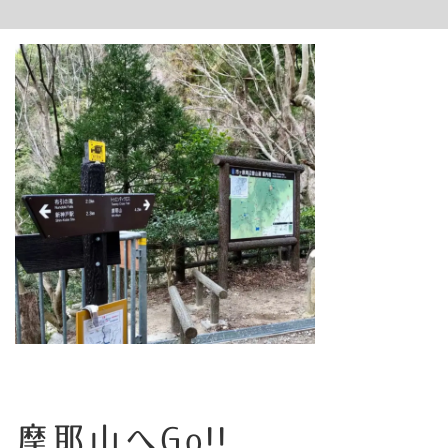
摩耶山へGo!!