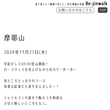
Be-jinwalk
楽で楽しい！健康で美しい！歩行理論＆実践
お問い合わせはこちら
TOP
摩耶山
2024年11月27日(木)
早起きして08:00登山開始！
ロープウェイを見上げながら自力で一歩一歩〜
見どころたっぷりのコース
見事な紅葉にも巡り会えました〜！
トレイルランの選手で賑わう天狗道は
さほど険しいところもなく。