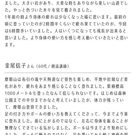
ました。大きい岩があり、大変な時もありながら楽しい山道でし
た。やっと色づいた木々を見て癒されました。
1年前の時より身体の疲れは少なくなった様に思います。
最初の
頃に登っていたのが2時間半くらいで疲れ果てていたのが、今回
は6時間歩いていました。
人はいくつになっても成長が出来ると
思いました。より身体の使い方を感じ考え動いていきたいと思い
ます。
金尾信子
さん（60代／朗読講師）
摩耶山は布引の滝や天狗道など景色も楽しめ、平地や岩場など変
化があり、疲れをあまり感じることなく登れました。累積標高
1000メートルも登ったなんて信じられないです。はじめは森林
公園までの半分までかなと考えていましたが、体力が残ってい
て、摩耶山登頂できました。
足の付き方やポールの使い方を教えてくださって、今までより楽
に登れました。前に上がるのではなく、左右に身体を振ることが
無理なくできている気がしました。ポールは今までより短めにし
ました。ポールに頼るのではなく、足を置いてから軽く地面を叩