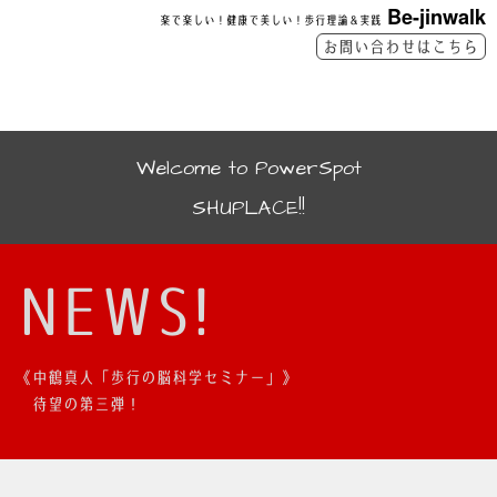
Be-jinwalk
楽で楽しい！健康で美しい！歩行理論＆実践
お問い合わせはこちら
Welcome to PowerSpot
SHUPLACE!!
NEWS!
《中鶴真人「歩行の脳科学セミナー」》
待望の第三弾！