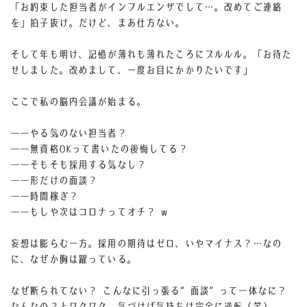
「お約束した担当者がインフルエンザでして…。改めてご連絡
を」
拍子抜け。だけど、まあ仕方ない。
そして年も明け、記憶が薄れも薄れたころにプルルル。
「お待た
せしました。改めまして、一度お目にかかりたいです」
ここで私の脳内会議が始まる。
――やる気のない担当者？
――無資格OKって書いたの後悔してる？
――そもそも採用する気なし？
――形だけの面談？
――時間稼ぎ？
――もしや次はコロナってオチ？ w
妄想は膨らむ一方。採用の期待はゼロ、いやマイナス？
…なの
に、なぜか胸は躍っている。
なぜ断られてない？ こんなに引っ張る“面談”って一体なに？
なんなの？
とワクワク。気づけば気持ちは完全に逆転（笑）。