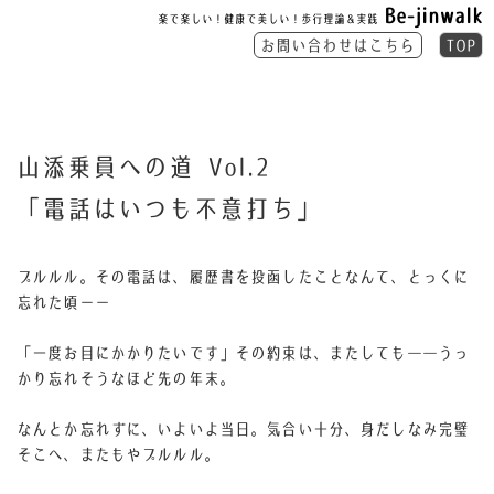
Be-jinwalk
楽で楽しい！健康で美しい！歩行理論＆実践
お問い合わせはこちら
TOP
山添乗員への道 Vol.2
「電話はいつも不意打ち」
プルルル。その電話は、履歴書を投函したことなんて、とっくに
忘れた頃ーー
「一度お目にかかりたいです」
その約束は、またしても――うっ
かり忘れそうなほど先の年末。
なんとか忘れずに、いよいよ当日。気合い十分、身だしなみ完璧
そこへ、またもやプルルル。