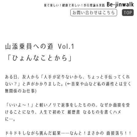
Be-jinwalk
楽で楽しい！健康で美しい！歩行理論＆実践
お問い合わせはこちら
TOP
山添乗員への道 Vol.1
「ひょんなことから」
ある日、友人から「人手が足りないから、ちょっと手伝ってくれ
ない？」
と声がかかりました。(←音楽や山など私の適性とは全く
無関係のお仕事)
「いいよ〜！」と軽いノリで返事をしたものの、
なぜか面接を受
けることになり、
人生で初めて 履歴書 なるものを書くハメ
に…。
ドキドキしながら挑んだ結果――
なんと！まさかの 面接落ち！！