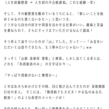
（人生初履歴書 → 人生初の不合格通知。これも経験…笑）
そして、
その履歴書を眺めているうちにふと、
「新しいことを始
めてみるのも悪くないかも〜」と思いつき、
どうせなら自分の好きや得意を活かせる仕事がいい。
趣味と実益
を兼ねられて、さらにギャラまでいただけるなんて最高！
そう考えて辿りついたのが「山」でした。
だって――「お金をい
ただいて山登りできたら、もう夢みたいじゃない？」ww
さっそく「山旅 添乗員 募集」と検索。
しかし出てくる求人は、
どれも 「有資格者のみ」 の文字ばかり…。
「やっぱり資格がないと無理か〜」
と半ばあきらめかけたその時、目に飛び込んできたのが
某新聞旅
行社の求人。
そこには、
「無資格でも大丈夫！やる気のある方、
歓迎！」
のような希望のメッセージが！
半信半疑ながらも、
思い切って履歴書を送ってみることにしまし