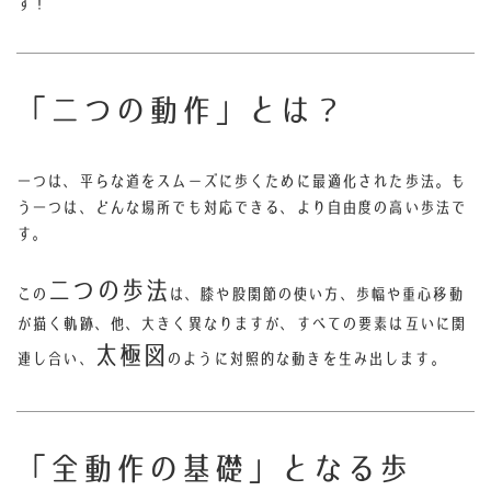
す！
「二つの動作」
とは？
一つは、平らな道をスムーズに歩くために最適化された歩法。も
う一つは、どんな場所でも対応できる、より自由度の高い歩法で
す。
二つの歩法
この
は、膝や股関節の使い方、歩幅や重心移動
が描く軌跡、他、大きく異なりますが、すべての要素は互いに関
太極図
連し合い、
のように対照的な動きを生み出します。
「全動作の基礎」
となる歩