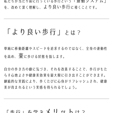
「運動システム」
私たちが当たり前に行っている歩行という
より良い歩行
を、改めて深く理解し、
に導くことです。
「より良い歩行」
とは？
単純に移動距離やスピードを追求するのではなく、全身の連動性
楽
を高め、
に歩ける状態を指します。
自分の歩き方の癖に気づき、それを改善することで、歩行がもた
らす心地よさや健康美効果を最大限に引き出すことができます。
継続的な実践により、歩くたびに心身がリフレッシュされ、健康
美が育まれるという実感を得られるでしょう。
メリット
「歩行」を学ぶ
は？