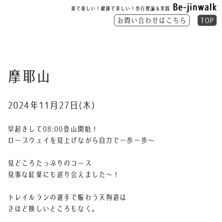
Be-jinwalk
楽で楽しい！健康で美しい！歩行理論＆実践
お問い合わせはこちら
TOP
摩耶山
2024年11月27日(木)
早起きして08:00登山開始！
ロープウェイを見上げながら自力で一歩一歩〜
見どころたっぷりのコース
見事な紅葉にも巡り会えました〜！
トレイルランの選手で賑わう天狗道は
さほど険しいところもなく。