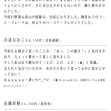
くようにしたので、手に余計な力が入らないので、腕も疲れませ
んでした。
今回の摩耶山登山の経験は、自信になりました。掬星台でのコー
ヒーブレークは、何よりのバースデープレゼントでした。
吉武なおこ
さん（50代／音楽講師）
今回もお稽古で習ったことが、「あっ、この動き？」と気付きが
あり、ちょっと繋がって楽しく登れました
そして私は反り腰なので「えび、えび、えび、
」と意識。
＊❶
言われて気がついたのが、あれだけ歩いて登ってるのに息が上が
ってない！
おぉぉぉぉぉ〜凄い٩(^‿^)۶
＊❶ Be-jin walkでは、各動作にいろんな愛称
がついています ^ ^
近藤良樹
（60代／経営者）
さん