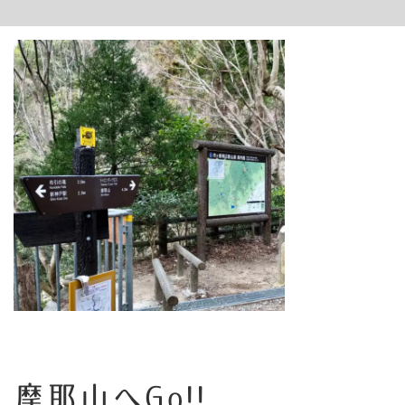
摩耶山へGo!!