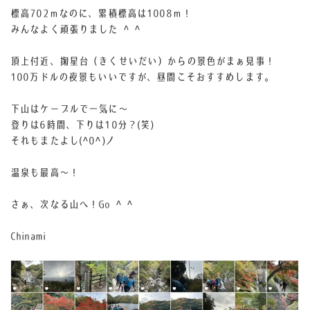
標高702ｍなのに、累積標高は1008ｍ！
みんなよく頑張りました ^ ^
頂上付近、掬星台（きくせいだい）からの景色がまぁ見事！
100万ドルの夜景もいいですが、昼間こそおすすめします。
下山はケーブルで一気に〜
登りは6時間、下りは10分？(笑)
それもまたよし(^0^)ノ
温泉も最高〜！
さぁ、次なる山へ！Go ^ ^
Chinami