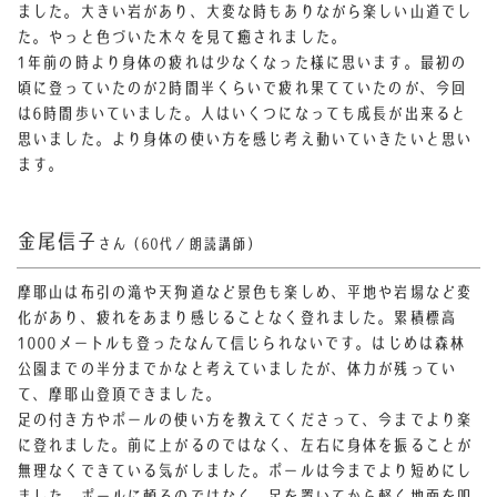
ました。大きい岩があり、大変な時もありながら楽しい山道でし
た。やっと色づいた木々を見て癒されました。
1年前の時より身体の疲れは少なくなった様に思います。
最初の
頃に登っていたのが2時間半くらいで疲れ果てていたのが、今回
は6時間歩いていました。
人はいくつになっても成長が出来ると
思いました。より身体の使い方を感じ考え動いていきたいと思い
ます。
金尾信子
さん（60代／朗読講師）
摩耶山は布引の滝や天狗道など景色も楽しめ、平地や岩場など変
化があり、疲れをあまり感じることなく登れました。累積標高
1000メートルも登ったなんて信じられないです。はじめは森林
公園までの半分までかなと考えていましたが、体力が残ってい
て、摩耶山登頂できました。
足の付き方やポールの使い方を教えてくださって、今までより楽
に登れました。前に上がるのではなく、左右に身体を振ることが
無理なくできている気がしました。ポールは今までより短めにし
ました。ポールに頼るのではなく、足を置いてから軽く地面を叩