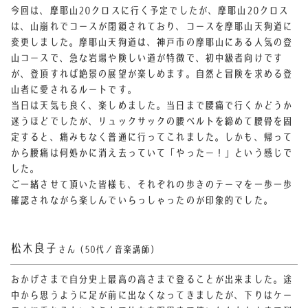
今回は、摩耶山20クロスに行く予定でしたが、摩耶山20クロス
は、山崩れでコースが閉鎖されており、コースを摩耶山天狗道に
変更しました。
摩耶山天狗道は、神戸市の摩耶山にある人気の登
山コースで、急な岩場や険しい道が特徴で、初中級者向けです
が、登頂すれば絶景の展望が楽しめます。自然と冒険を求める登
山者に愛されるルートです。
当日は天気も良く、楽しめました。当日まで腰痛で行くかどうか
迷うほどでしたが、リュックサックの腰ベルトを締めて腰骨を固
定すると、痛みもなく普通に行ってこれました。しかも、帰って
から腰痛は何処かに消え去っていて「やったー！」という感じで
した。
ご一緒させて頂いた皆様も、それぞれの歩きのテーマを一歩一歩
確認されながら楽しんでいらっしゃったのが印象的でした。
松木良子
さん（50代／音楽講師）
おかげさまで自分史上最高の高さまで登ることが出来ました。途
中から思うように足が前に出なくなってきましたが、下りはケー